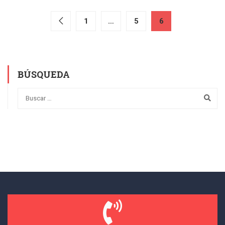
1
…
5
6
BÚSQUEDA